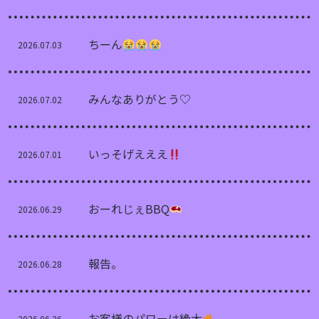
ちーん
2026.07.03
みんなありがとう♡
2026.07.02
いっそげえええ
2026.07.01
おーれじぇBBQ
2026.06.29
報告。
2026.06.28
お客様のパワーは絶大
2026.06.26