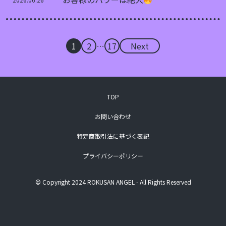
…
1
2
17
Next
TOP
お問い合わせ
特定商取引法に基づく表記
プライバシーポリシー
© Copyright 2024 ROKUSAN ANGEL - All Rights Reserved