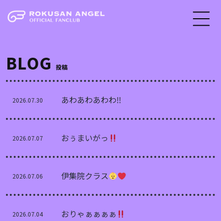
BLOG
投稿
あわあわあわわ‼︎
2026.07.30
おぅまいがっ
2026.07.07
伊集院クラス
2026.07.06
おりゃぁぁぁぁ
2026.07.04