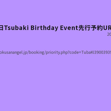
日Tsubaki Birthday Event先行予約U
20
/rokusanangel.jp/booking/priority.php?code=TubaKI3900393